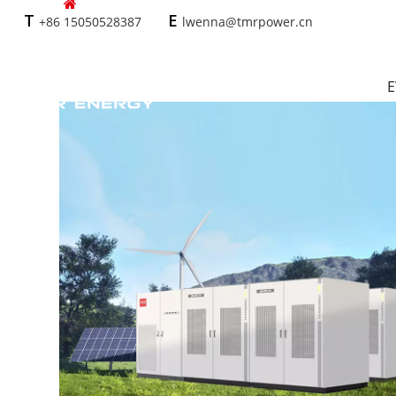
Ev
/
Enerji Depolama Santrali
+86 15050528387
lwenna@tmrpower.cn
T
E
E