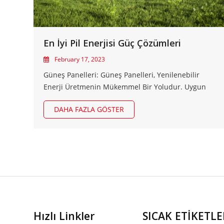
En İyi Pil Enerjisi Güç Çözümleri
February 17, 2023
Güneş Panelleri: Güneş Panelleri, Yenilenebilir
Enerji Üretmenin Mükemmel Bir Yoludur. Uygun
Maliyetlidirler Ve Güneş Enerjisini Yakalamak Için
DAHA FAZLA GÖSTER
Çatılara Veya Başka Yerlere Kolayca Kurulabilirler.
Rüzgar Türbinleri: Rüzgar Türbinleri, Rüzgardan
Enerji Üretmenin Popüler Bir Yoludur. Rüzgar
Türbinleri...
Hızlı Linkler
SICAK ETİKETLE