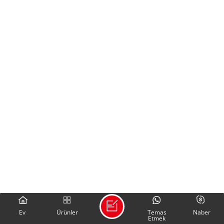
Ev
Ürünler
Temas
Naber
Etmek