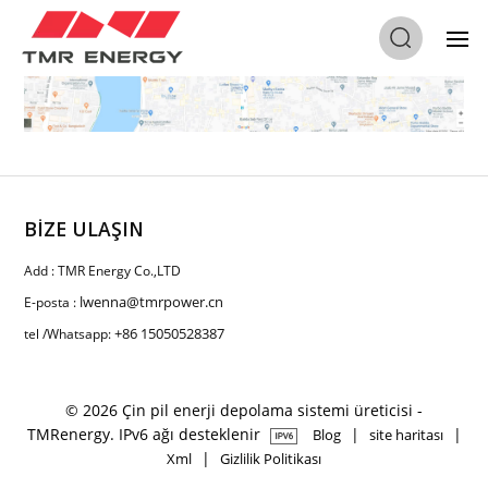
BİZE ULAŞIN
Add : TMR Energy Co.,LTD
lwenna@tmrpower.cn
E-posta :
+86 15050528387
tel /Whatsapp:
© 2026 Çin pil enerji depolama sistemi üreticisi -
TMRenergy. IPv6 ağı desteklenir
|
|
Blog
site haritası
|
Xml
Gizlilik Politikası